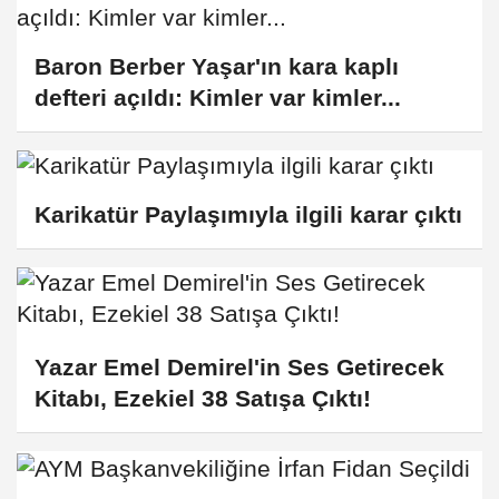
yuhalandı. Cenazelerde yuhalama veya protesto gibi
eylemler, hem geleneksel örf ve adetlerimize hem de dini
inançlara göre saygısızlık ve büyük bir vefasızlık olarak kabul
Baron Berber Yaşar'ın kara kaplı
edilir.
defteri açıldı: Kimler var kimler...
Karikatür Paylaşımıyla ilgili karar çıktı
Yazar Emel Demirel'in Ses Getirecek
Kitabı, Ezekiel 38 Satışa Çıktı!