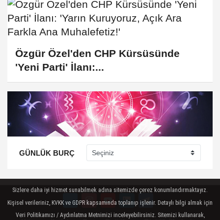
Özgür Özel'den CHP Kürsüsünde
'Yeni Parti' İlanı:...
GÜNLÜK BURÇ
Sizlere daha iyi hizmet sunabilmek adına sitemizde çerez konumlandırmaktayız.
Kişisel verileriniz, KVKK ve GDPR kapsamında toplanıp işlenir. Detaylı bilgi almak için
Veri Politikamızı / Aydınlatma Metnimizi inceleyebilirsiniz. Sitemizi kullanarak,