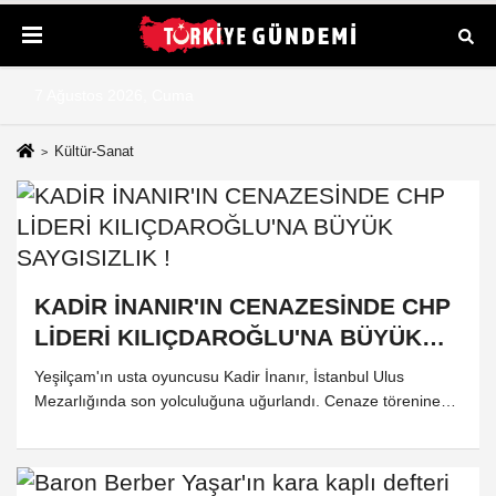
7 Ağustos 2026, Cuma
Kültür-Sanat
KADİR İNANIR'IN CENAZESİNDE CHP
LİDERİ KILIÇDAROĞLU'NA BÜYÜK
SAYGISIZLIK !
Yeşilçam'ın usta oyuncusu Kadir İnanır, İstanbul Ulus
Mezarlığında son yolculuğuna uğurlandı. Cenaze törenine
sanat ve siyaset dünyasından çok sayıda isim katılırken,
CHP Genel Başkanı Kemal Kılıçdaroğlu, cenaze alanına
gelirken Özgür Özel'e yakınlığıyla bilinen kişilerce kısa süre