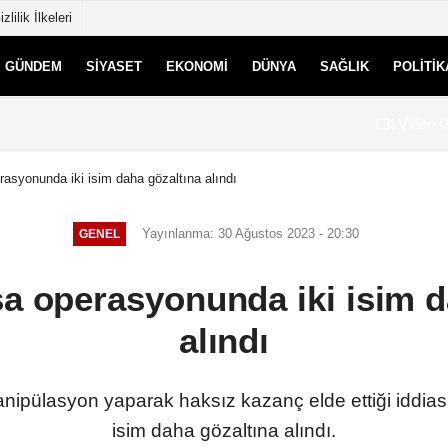
izlilik İlkeleri
GÜNDEM
SIYASET
EKONOMI
DÜNYA
SAĞLIK
POLITIK
Video G
rasyonunda iki isim daha gözaltına alındı
Yayınlanma: 30 Ağustos 2023 - 20:30
GENEL
sa operasyonunda iki isim d
alındı
nipülasyon yaparak haksız kazanç elde ettiği iddias
isim daha gözaltına alındı.