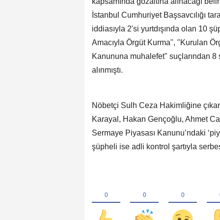
kapsamında gözaltına alınacağı belirti
İstanbul Cumhuriyet Başsavcılığı tar
iddiasıyla 2'si yurtdışında olan 10 şüp
Amacıyla Örgüt Kurma", "Kurulan Ör
Kanununa muhalefet" suçlarından 8 şü
alınmıştı.
Nöbetçi Sulh Ceza Hakimliğine çıka
Karayal, Hakan Gençoğlu, Ahmet Can
Sermaye Piyasası Kanunu’ndaki ‘piyas
şüpheli ise adli kontrol şartıyla serbes