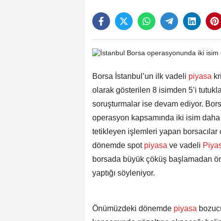
Borsa İstanbul’un ilk vadeli
piyasa
kr
olarak gösterilen 8 isimden 5’i tutu
soruşturmalar ise devam ediyor. Bor
operasyon kapsamında iki isim daha ,g
tetikleyen işlemleri yapan borsacıla
dönemde spot
piyasa
ve vadeli
Piya
borsada büyük çöküş başlamadan önc
yaptığı söyleniyor.
Önümüzdeki dönemde
piyasa
bozucu