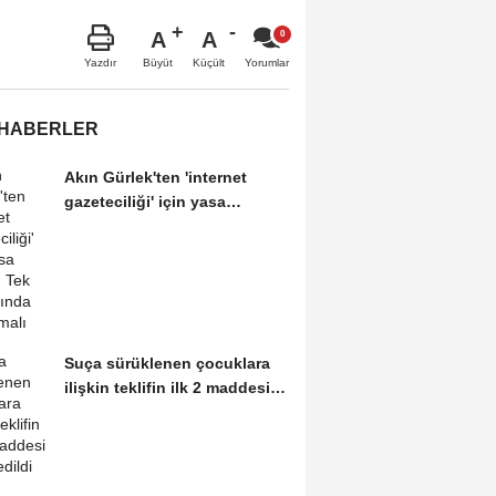
A
A
Büyüt
Küçült
Yazdır
Yorumlar
 HABERLER
Akın Gürlek'ten 'internet
gazeteciliği' için yasa
sinyali:...
Suça sürüklenen çocuklara
ilişkin teklifin ilk 2 maddesi
kabul edildi