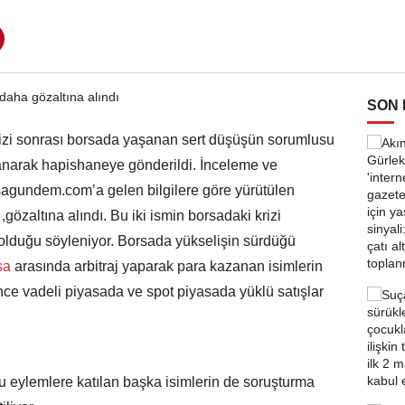
SON
izi sonrası borsada yaşanan sert düşüşün sorumlusu
klanarak hapishaneye gönderildi. İnceleme ve
sagundem.com’a gelen bilgilere göre yürütülen
özaltına alındı. Bu iki ismin borsadaki krizi
r olduğu söyleniyor. Borsada yükselişin sürdüğü
sa
arasında arbitraj yaparak para kazanan isimlerin
e vadeli piyasada ve spot piyasada yüklü satışlar
 eylemlere katılan başka isimlerin de soruşturma