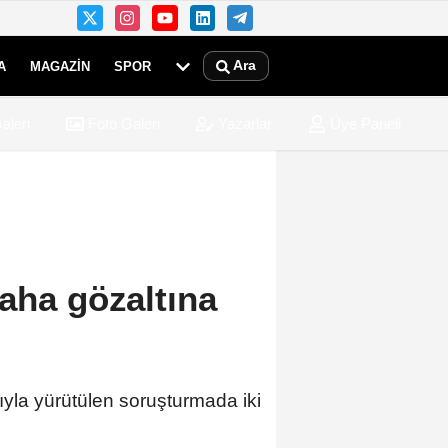
Ara
A
MAGAZIN
SPOR
aleri
Foto Galeri
Yazarlar
Üye Paneli
aha gözaltına
ıyla yürütülen soruşturmada iki