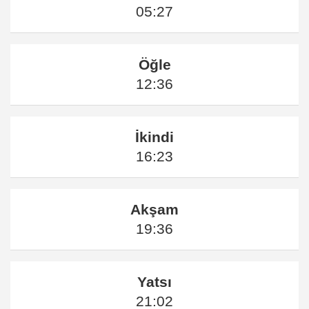
05:27
Öğle
12:36
İkindi
16:23
Akşam
19:36
Yatsı
21:02