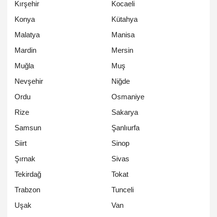
Kırşehir
Kocaeli
Konya
Kütahya
Malatya
Manisa
Mardin
Mersin
Muğla
Muş
Nevşehir
Niğde
Ordu
Osmaniye
Rize
Sakarya
Samsun
Şanlıurfa
Siirt
Sinop
Şırnak
Sivas
Tekirdağ
Tokat
Trabzon
Tunceli
Uşak
Van